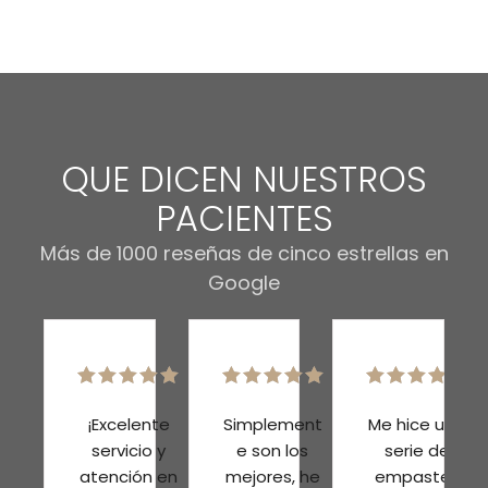
QUE DICEN NUESTROS
PACIENTES
Más de 1000 reseñas de cinco estrellas en
Google
¡Excelente
Simplement
Me hice una
servicio y
e son los
serie de
atención en
mejores, he
empastes