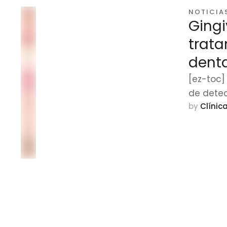
NOTICIA
Gingi
trat
dent
[ez-toc]
de detec
by 
Clínic