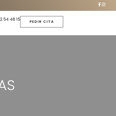
2 54 48 15
PEDIR CITA
AS